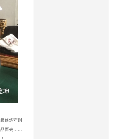
太极修炼守则
饮品而去……
迎！