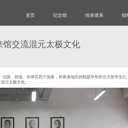
首页
纪念馆
传承谱系
组
来馆交流混元太极文化