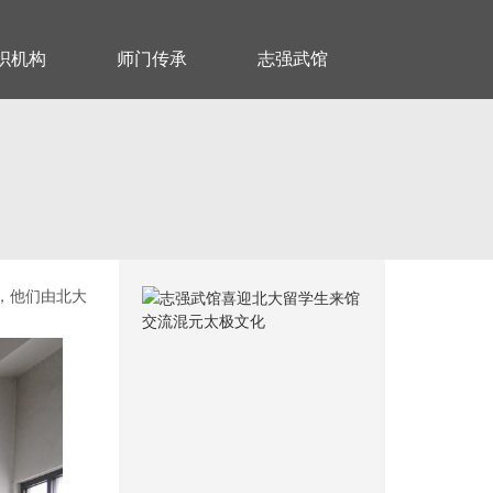
织机构
师门传承
志强武馆