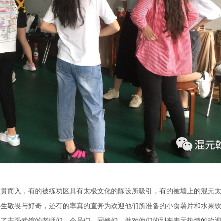
鱼贯而入，有的被练功区具有太极文化的陈设所吸引，有的被墙上的混元
心生敬畏与好奇，还有的率真的直奔为欢迎他们所准备的小食薯片和水果
染了志强武馆的老师们、会员们、同修们，并对他们的到来表示热情的欢