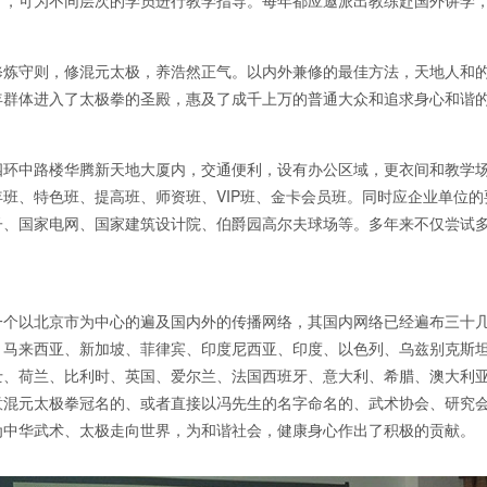
），可为不同层次的学员进行教学指导。每年都应邀派出教练赴国外讲学
修炼守则，修混元太极，养浩然正气。以内外兼修的最佳方法，天地人和
年群体进入了太极拳的圣殿，惠及了成千上万的普通大众和追求身心和谐
四环中路楼华腾新天地大厦内，交通便利，设有办公区域，更衣间和教学
班、特色班、提高班、师资班、VIP班、金卡会员班。同时应企业单位
子、国家电网、国家建筑设计院、伯爵园高尔夫球场等。多年来不仅尝试
一个以北京市为中心的遍及国内外的传播网络，其国内网络已经遍布三十
、马来西亚、新加坡、菲律宾、印度尼西亚、印度、以色列、乌兹别克斯
士、荷兰、比利时、英国、爱尔兰、法国西班牙、意大利、希腊、澳大利
意混元太极拳冠名的、或者直接以冯先生的名字命名的、武术协会、研究
为中华武术、太极走向世界，为和谐社会，健康身心作出了积极的贡献。