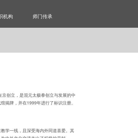
织机构
师门传承
志强武馆
在京创立，是混元太极拳创立与发展的中
馆揭牌，并在1999年进行了标识注册。
在教学一线，且深受海内外同道喜爱。其